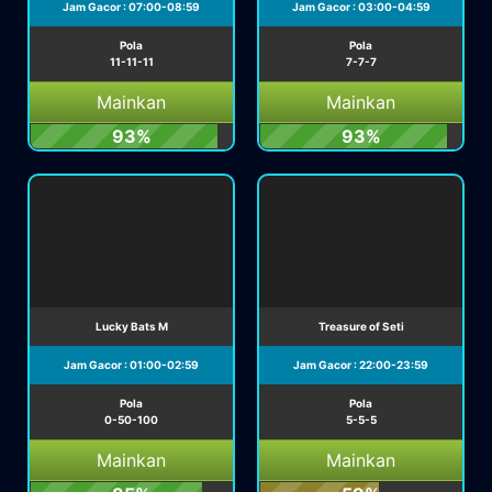
Jam Gacor : 07:00-08:59
Jam Gacor : 03:00-04:59
Pola
Pola
11-11-11
7-7-7
Mainkan
Mainkan
93%
93%
Lucky Bats M
Treasure of Seti
Jam Gacor : 01:00-02:59
Jam Gacor : 22:00-23:59
Pola
Pola
0-50-100
5-5-5
Mainkan
Mainkan