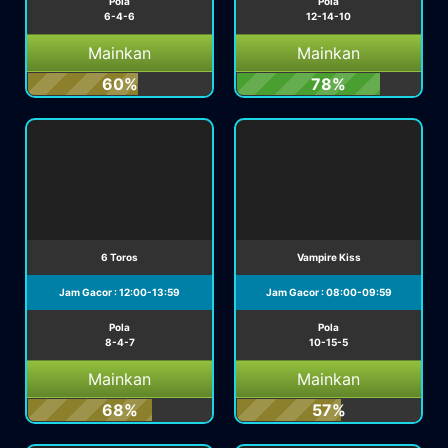
Pola
Pola
6-4-6
12-14-10
Mainkan
Mainkan
60%
78%
6 Toros
Vampire Kiss
Jam Gacor : 12:00-13:59
Jam Gacor : 08:00-09:59
Pola
Pola
8-4-7
10-15-5
Mainkan
Mainkan
68%
57%