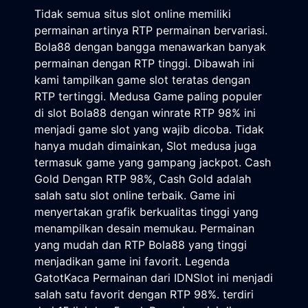
Tidak semua situs slot online memiliki
permainan artinya RTP permainan bervariasi.
Bola88 dengan bangga menawarkan banyak
permainan dengan RTP tinggi. Dibawah ini
kami tampilkan game slot teratas dengan
RTP tertinggi. Medusa Game paling populer
di slot Bola88 dengan winrate RTP 98% ini
menjadi game slot yang wajib dicoba. Tidak
hanya mudah dimainkan, Slot medusa juga
termasuk game yang gampang jackpot. Cash
Gold Dengan RTP 98%, Cash Gold adalah
salah satu slot online terbaik. Game ini
menyertakan grafik berkualitas tinggi yang
menampilkan desain memukau. Permainan
yang mudah dan RTP Bola88 yang tinggi
menjadikan game ini favorit. Legenda
GatotKaca Permainan dari IDNSlot ini menjadi
salah satu favorit dengan RTP 98%. terdiri