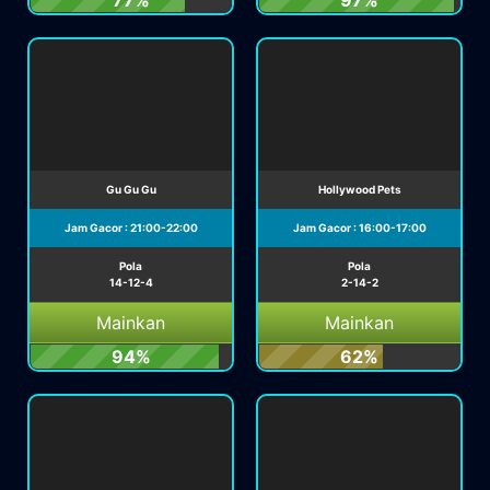
77%
97%
Gu Gu Gu
Hollywood Pets
Jam Gacor : 21:00-22:00
Jam Gacor : 16:00-17:00
Pola
Pola
14-12-4
2-14-2
Mainkan
Mainkan
94%
62%