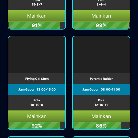
15-8-7
9-4-4
Mainkan
Mainkan
91%
99%
Flying Cai Shen
Pyramid Raider
Jam Gacor : 13:00-15:00
Jam Gacor : 08:00-11:00
Pola
Pola
18-10-8
12-10-11
Mainkan
Mainkan
92%
86%